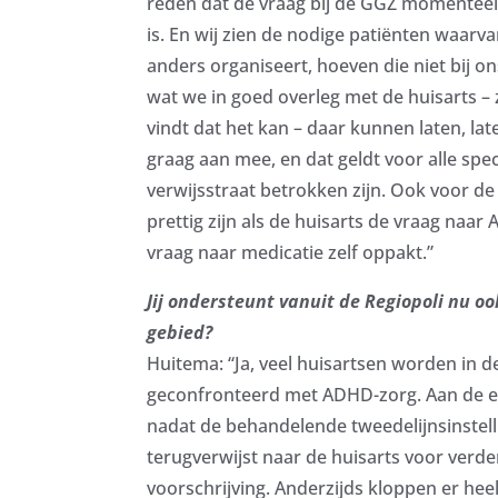
reden dat de vraag bij de GGZ momentee
is. En wij zien de nodige patiënten waarvan
anders organiseert, hoeven die niet bij o
wat we in goed overleg met de huisarts – z
vindt dat het kan – daar kunnen laten, la
graag aan mee, en dat geldt voor alle speci
verwijsstraat betrokken zijn. Ook voor de 
prettig zijn als de huisarts de vraag naar
vraag naar medicatie zelf oppakt.”
Jij ondersteunt vanuit de Regiopoli nu oo
gebied?
Huitema: “Ja, veel huisartsen worden in de
geconfronteerd met ADHD-zorg. Aan de e
nadat de behandelende tweedelijnsinstell
terugverwijst naar de huisarts voor verde
voorschrijving. Anderzijds kloppen er heel