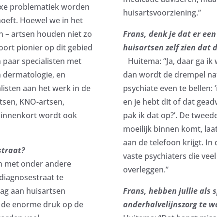
lexe problematiek worden
huisartsvoorziening.”
 hoeft. Hoewel we in het
en – artsen houden niet zo
Frans, denk je dat er ee
oort pionier op dit gebied
huisartsen zelf zien dat 
 paar specialisten met
Huitema: “Ja, daar ga ik w
n dermatologie, en
dan wordt de drempel nat
listen aan het werk in de
psychiate even te bellen: ‘
tsen, KNO-artsen,
en je hebt dit of dat gea
binnenkort wordt ook
pak ik dat op?’. De tweede
moeilijk binnen komt, laat
aan de telefoon krijgt. In
straat?
vaste psychiaters die veel
n met onder andere
overleggen.”
iagnosestraat te
aag aan huisartsen
Frans, hebben jullie als 
r de enorme druk op de
anderhalvelijnszorg te w