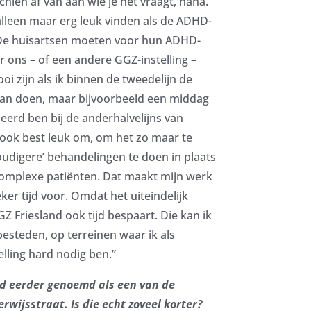
hien af van aan wie je het vraagt, haha.
 alleen maar erg leuk vinden als de ADHD-
 De huisartsen moeten voor hun ADHD-
r ons – of een andere GGZ-instelling –
oi zijn als ik binnen de tweedelijn de
an doen, maar bijvoorbeeld een middag
erd ben bij de anderhalvelijns van
 ook best leuk om, om het zo maar te
digere’ behandelingen te doen in plaats
complexe patiënten. Dat maakt mijn werk
eker tijd voor. Omdat het uiteindelijk
GZ Friesland ook tijd bespaart. Die kan ik
esteden, op terreinen waar ik als
elling hard nodig ben.”
rd eerder genoemd als een van de
rwijsstraat. Is die echt zoveel korter?