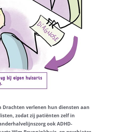
 in Drachten verlenen hun diensten aan
sten, zodat zij patiënten zelf in
anderhalvelijnszorg ook ADHD-
isarts Wim Brunninkhuis, en psychiater