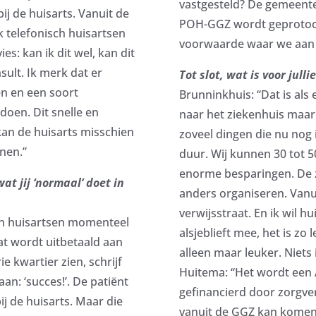
vastgesteld? De gemeente 
j de huisarts. Vanuit de
POH-GGZ wordt geprotocol
k telefonisch huisartsen
voorwaarde waar we aan
s: kan ik dit wel, kan dit
sult. Ik merk dat er
Tot slot, wat is voor jull
en en een soort
Brunninkhuis: “Dat is als 
doen. Dit snelle en
naar het ziekenhuis maar 
kan de huisarts misschien
zoveel dingen die nu nog 
nen.”
duur. Wij kunnen 30 tot 
enorme besparingen. De zo
at jij ‘normaal’ doet in
anders organiseren. Vanu
verwijsstraat. En ik wil 
en huisartsen momenteel
alsjeblieft mee, het is zo
at wordt uitbetaald aan
alleen maar leuker. Niets 
ie kwartier zien, schrijf
Huitema: “Het wordt een A
an: ‘succes!’. De patiënt
gefinancierd door zorgve
bij de huisarts. Maar die
vanuit de GGZ kan komen.