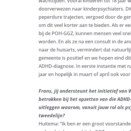
wachttijden. Vooral kinderen tot 18 jaar 
doorverwezen naar kinderpsychiaters. Dit
peperdure trajecten, vergoed door de ge
om dit veel korter aan te bieden. Als er e
bij de POH-GGZ, kunnen mensen veel snel
worden. En als ze na een consult in de an
naar de huisarts, vermindert dat natuurli
gemeente is positief en we hopen eind dit
ADHD-diagnose. In eerste instantie met n
jaar en hopelijk in maart of april ook voo
Frans, jij ondersteunt het initiatief van
betrokken bij het opzetten van die ADHD-
uitleggen waarom, vanuit jouw rol als ps
tweedelijn?
Huitema: “Ik ben er een groot voorstand