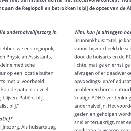
nt aan de Regiopoli en betrokken is bij de opzet van de 
die anderhalvelijnszorg in
Wim, kun je uitleggen h
Brunninkhuis: “Stel, je ko
 hebben we een regiopoli,
vanuit bijvoorbeeld de sch
en Physician Assistants,
door de huisarts en de 
 kleine medische
lichte, matige en ernstige
ur op een locatie buiten
afvragen of er daadwerkel
rts met bijvoorbeeld
opvoedings- en/of educati
kan de patiënt in veel
problemen horen natuurlijk
lijven. Patiënt blij,
‘matige ADHD-verdenking
ist blij.”
anderhalvelijn. Het voorde
gezien en geholpen wordt
atief?
sneller terugkrijgt, met 
jnszorg. Als huisarts zag
medicatie adviseren, maa