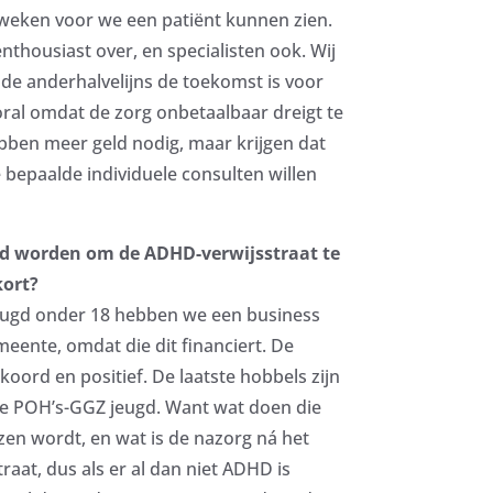
2 weken voor we een patiënt kunnen zien.
enthousiast over, en specialisten ook. Wij
de anderhalvelijns de toekomst is voor
oral omdat de zorg onbetaalbaar dreigt te
ben meer geld nodig, maar krijgen dat
e bepaalde individuele consulten willen
ld worden om de ADHD-verwijsstraat te
kort?
eugd onder 18 hebben we een business
eente, omdat die dit financiert. De
koord en positief. De laatste hobbels zijn
e POH’s-GGZ jeugd. Want wat doen die
zen wordt, en wat is de nazorg ná het
aat, dus als er al dan niet ADHD is