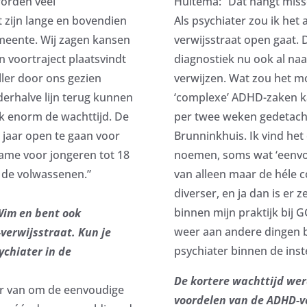
worden veel
Huitema: “Dat hangt missc
 zijn lange en bovendien
Als psychiater zou ik het
meente. Wij zagen kansen
verwijsstraat open gaat.
en voortraject plaatsvindt
diagnostiek nu ook al naa
ler door ons gezien
verwijzen. Wat zou het mo
derhalve lijn terug kunnen
‘complexe’ ADHD-zaken k
jk enorm de wachttijd. De
per twee weken gedetache
 jaar open te gaan voor
Brunninkhuis. Ik vind het
ame voor jongeren tot 18
noemen, soms wat ‘eenvou
r de volwassenen.”
van alleen maar de héle 
diverser, en ja dan is er z
binnen mijn praktijk bij G
 Wim en bent ook
weer aan andere dingen b
verwijsstraat. Kun je
psychiater binnen de inst
ychiater in de
De kortere wachttijd we
er van om de eenvoudige
voordelen van de ADHD-ve