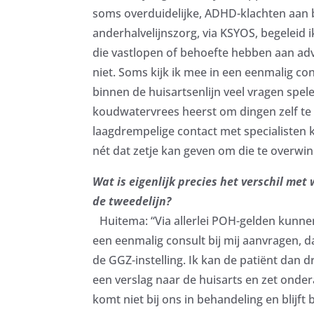
soms overduidelijke, ADHD-klachten aan bi
anderhalvelijnszorg, via KSYOS, begeleid i
die vastlopen of behoefte hebben aan advie
niet. Soms kijk ik mee in een eenmalig con
binnen de huisartsenlijn veel vragen spel
koudwatervrees heerst om dingen zelf te 
laagdrempelige contact met specialisten 
nét dat zetje kan geven om die te overwin
Wat is eigenlijk precies het verschil met w
de tweedelijn?
Huitema: “Via allerlei POH-gelden kunn
een eenmalig consult bij mij aanvragen, d
de GGZ-instelling. Ik kan de patiënt dan dr
een verslag naar de huisarts en zet ondera
komt niet bij ons in behandeling en blijft 