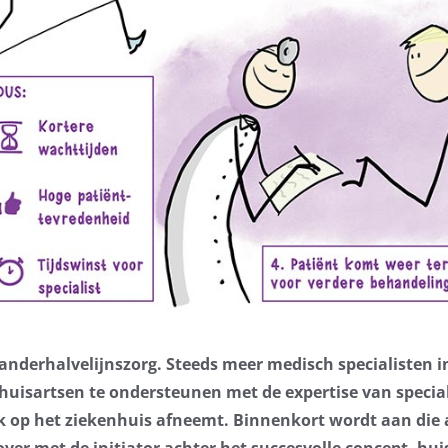
 anderhalvelijnszorg. Steeds meer medisch specialisten
l huisartsen te ondersteunen met de expertise van speciali
 op het ziekenhuis afneemt. Binnenkort wordt aan die 
ver met de initiator achter het succesvolle concept, hu