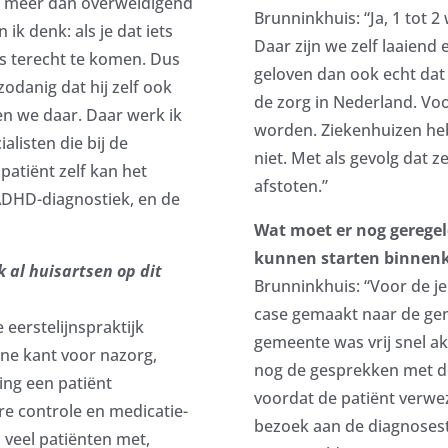
l méér dan overweldigend
Brunninkhuis: “Ja, 1 tot 
 ik denk: als je dat iets
Daar zijn we zelf laaiend 
ns terecht te komen. Dus
geloven dan ook echt dat 
odanig dat hij zelf ook
de zorg in Nederland. Vo
ten we daar. Daar werk ik
worden. Ziekenhuizen heb
alisten die bij de
niet. Met als gevolg dat z
patiënt zelf kan het
afstoten.”
 ADHD-diagnostiek, en de
Wat moet er nog gerege
kunnen starten binnen
k al huisartsen op dit
Brunninkhuis: “Voor de j
case gemaakt naar de gem
 eerstelijnspraktijk
gemeente was vrij snel ak
ne kant voor nazorg,
nog de gesprekken met d
ing een patiënt
voordat de patiënt verwe
re controle en medicatie-
bezoek aan de diagnosestr
 veel patiënten met,